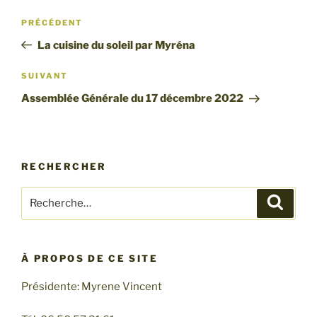
Navigation
Article
PRÉCÉDENT
de
précédent
La cuisine du soleil par Myréna
l’article
Article
SUIVANT
suivant
Assemblée Générale du 17 décembre 2022
RECHERCHER
Recherche
Recher
pour
:
À PROPOS DE CE SITE
Présidente: Myrene Vincent