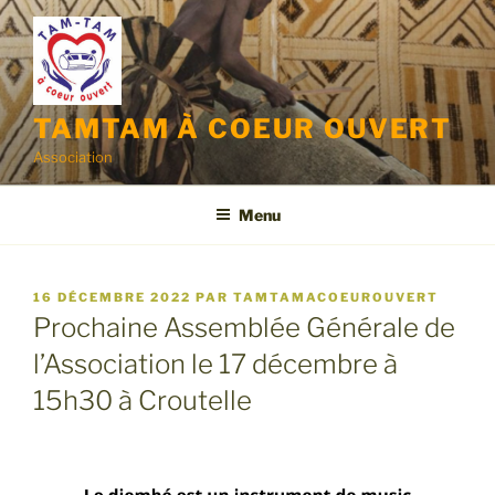
Aller
au
contenu
principal
TAMTAM À COEUR OUVERT
Association
Menu
PUBLIÉ
16 DÉCEMBRE 2022
PAR
TAMTAMACOEUROUVERT
LE
Prochaine Assemblée Générale de
l’Association le 17 décembre à
15h30 à Croutelle