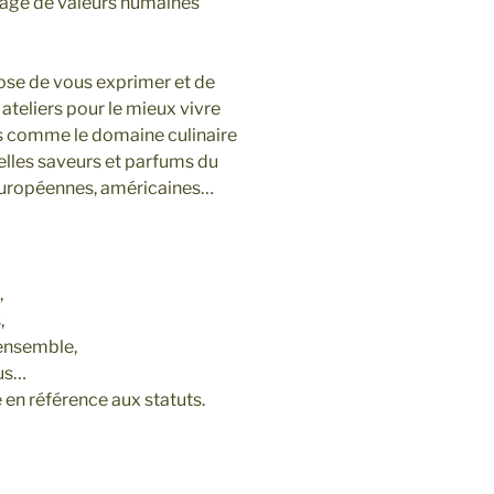
rtage de valeurs humaines
 de vous exprimer et de
ateliers pour le mieux vivre
s comme le domaine culinaire
elles saveurs et parfums du
 européennes, américaines…
,
,
nsemble,
us…
férence aux statuts.