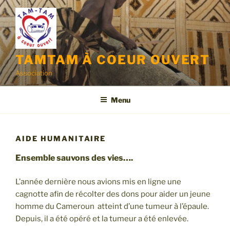
Aller
au
contenu
principal
TAMTAM À COEUR OUVERT
Association
Menu
AIDE HUMANITAIRE
Ensemble sauvons des vies….
L’année dernière nous avions mis en ligne une
cagnotte afin de récolter des dons pour aider un jeune
homme du Cameroun atteint d’une tumeur à l’épaule.
Depuis, il a été opéré et la tumeur a été enlevée.